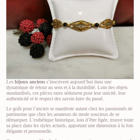
Les
bijoux anciens
s’inscrivent aujourd’hui dans une
dynamique de retour au sens et à la durabilité. Loin des objets
standardisés, ces pièces rares séduisent pour leur unicité, leur
authenticité et le respect des savoir-faire du passé.
Le goût pour l’ancien se manifeste autant chez les passionnés de
patrimoine que chez les amateurs de mode soucieux de se
démarquer. L’esthétique historique, loin d’être figée, trouve toute
sa place dans les styles actuels, apportant une dimension à la fois
élégante et personnelle.